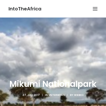
IntoTheAfrica
Blog
Über uns
Über das Projekt
Kontakt / Impressum / Datenschutzerklärung
POATENGE
Mikumi Nationalpark
27. JULI 2017
|
IN
UNTERWEGS
|
BY
WIEBKE
Search