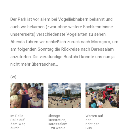
Der Park ist vor allem bei Vogelliebhabern bekannt und
auch wir bekamen (zwar ohne weitere Fachkenntnisse
unsererseits) verschiedenste Vogelarten zu sehen.
Abends fuhren wir schließlich zurück nach Morogoro, um
am folgenden Sonntag die Rückreise nach Daressalam
anzutreten. Die vierstündige Busfahrt konnte uns nun ja
nicht mehr überraschen…
(w)
Im Dalla-
Ubongo
Warten auf
Dalla auf
Busstation,
den
dem Weg
Daressalam
richtigen
durch
– zu wenig
Bus,