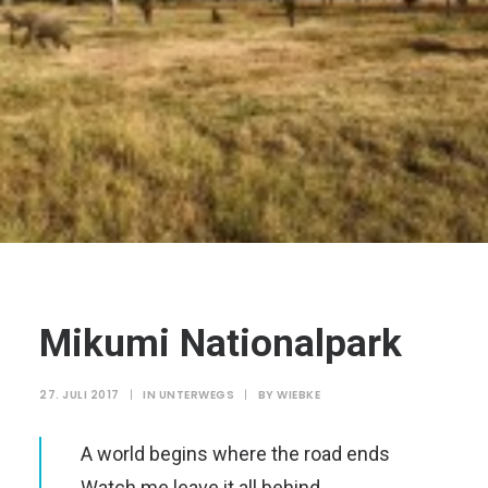
Mikumi Nationalpark
27. JULI 2017
|
IN
UNTERWEGS
|
BY
WIEBKE
A world begins where the road ends
Watch me leave it all behind