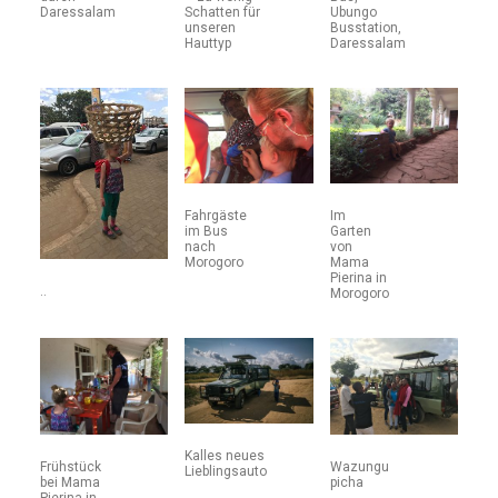
Daressalam
Schatten für
Ubungo
unseren
Busstation,
Hauttyp
Daressalam
Fahrgäste
Im
im Bus
Garten
nach
von
Morogoro
Mama
Pierina in
..
Morogoro
Kalles neues
Frühstück
Wazungu
Lieblingsauto
bei Mama
picha
Pierina in