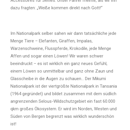
Accessoires für Selfies. Unser Fahrer meinte, als wir ihn
dazu fragten: „Weiße kommen direkt nach Gott!“
Im Nationalpark selber sahen wir dann tatsächliche jede
Menge Tiere – Elefanten, Giraffen, Impalas,
Warzenschweine, Flusspferde, Krokodile, jede Menge
Affen und sogar einen Löwen! Wir waren schwer
beeindruckt – es ist wirklich ein ganz neues Gefühl,
einem Löwen so unmittelbar und ganz ohne Zaun und
Glasscheibe in die Augen zu schauen… Der Mikumi
Nationalpark ist der viertgrößte Nationalpark in Tansania
(1964 gegründet) und bildet zusammen mit dem südlich
angrenzenden Selous-Wildschutzgebiet ein fast 60.000
qkm großes Ökosystem. Er wird im Norden, Westen und
Süden von Bergen begrenzt was wirklich wunderschön
ist!