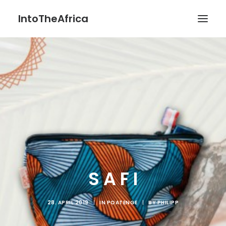
IntoTheAfrica
Blog
Über uns
Über das Projekt
Kontakt / Impressum / Datenschutzerklärung
POATENGE
S A F I
28. APRIL 2019
|
IN
POATENGE
|
BY
PHILIPP
Search