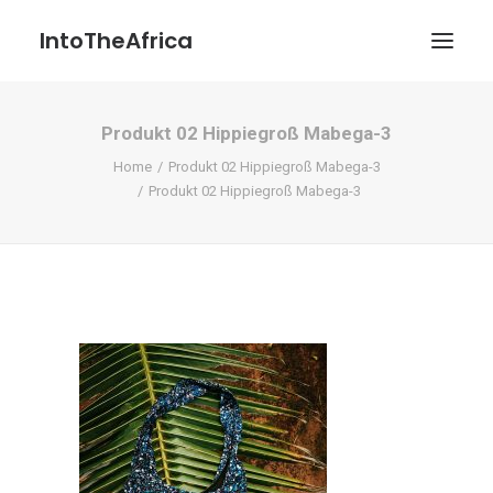
IntoTheAfrica
Produkt 02 Hippiegroß Mabega-3
Blog
Home
Produkt 02 Hippiegroß Mabega-3
Über uns
Produkt 02 Hippiegroß Mabega-3
Über das Projekt
Kontakt / Impressum / Datenschutzerklärung
POATENGE
Search