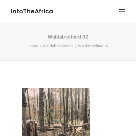
IntoTheAfrica
Waldabschied 02
Blog
Home
Waldabschied 02
Waldabschied 02
Über uns
Über das Projekt
Kontakt / Impressum / Datenschutzerklärung
POATENGE
Search