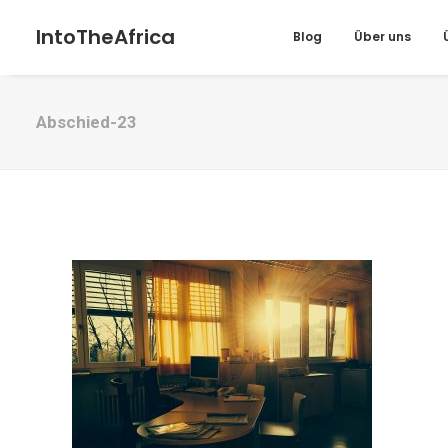
IntoTheAfrica
Blog
Über uns
Abschied-23