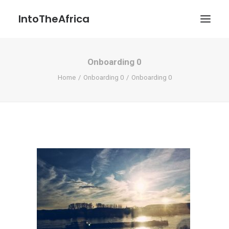
IntoTheAfrica
Onboarding 0
Blog
Home
Onboarding 0
Onboarding 0
Über uns
Über das Projekt
Kontakt / Impressum / Datenschutzerklärung
POATENGE
Search