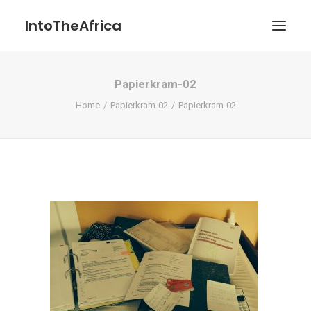
IntoTheAfrica
Papierkram-02
Blog
Home
Papierkram-02
Papierkram-02
Über uns
Über das Projekt
Kontakt / Impressum / Datenschutzerklärung
POATENGE
Search