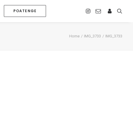
POATENGE
Home
IMG_3733
IMG_3733