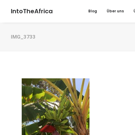
IntoTheAfrica
Blog
Über uns
IMG_3733