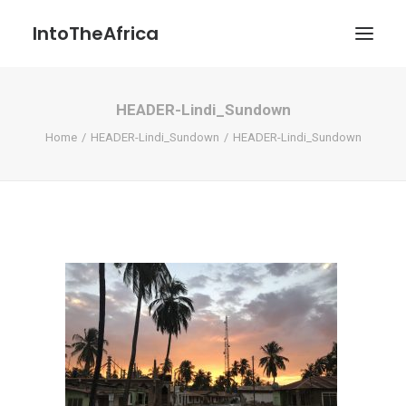
IntoTheAfrica
HEADER-Lindi_Sundown
Blog
Home
HEADER-Lindi_Sundown
HEADER-Lindi_Sundown
Über uns
Über das Projekt
Kontakt / Impressum / Datenschutzerklärung
POATENGE
Search