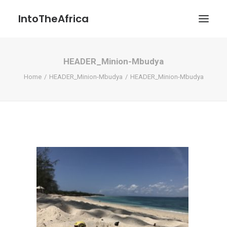
IntoTheAfrica
HEADER_Minion-Mbudya
Blog
Home
HEADER_Minion-Mbudya
HEADER_Minion-Mbudya
Über uns
Über das Projekt
Kontakt / Impressum / Datenschutzerklärung
POATENGE
Search