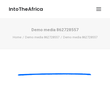
IntoTheAfrica
Demo media 862728557
Blog
Home
Demo media 862728557
Demo media 862728557
Über uns
Über das Projekt
Kontakt / Impressum / Datenschutzerklärung
POATENGE
Search