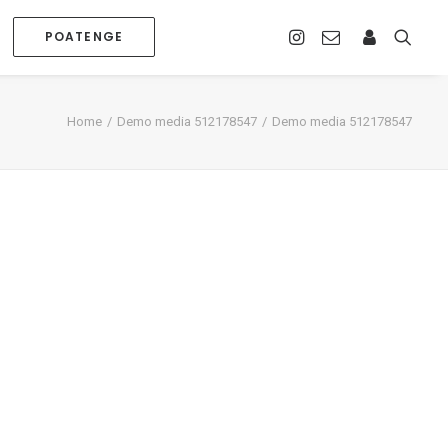
POATENGE
Home
Demo media 512178547
Demo media 512178547