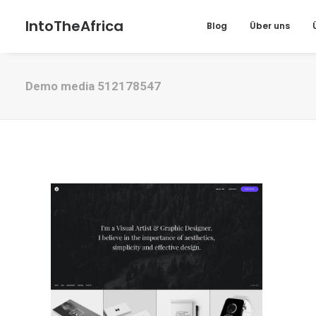
IntoTheAfrica
Blog
Über uns
Demo media 512178547