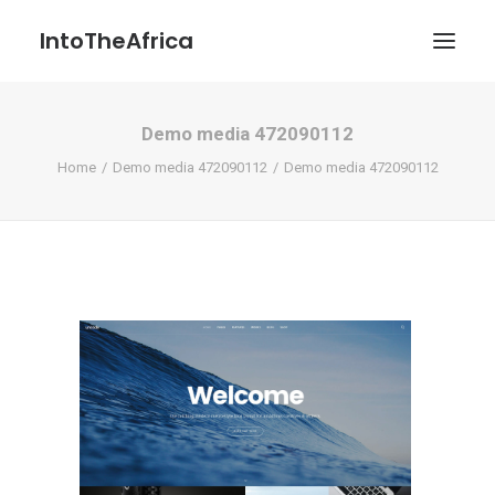
IntoTheAfrica
Demo media 472090112
Blog
Home
Demo media 472090112
Demo media 472090112
Über uns
Über das Projekt
Kontakt / Impressum / Datenschutzerklärung
POATENGE
Search