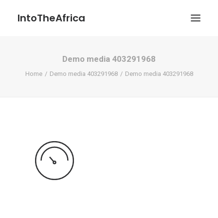
IntoTheAfrica
Demo media 403291968
Blog
Home
Demo media 403291968
Demo media 403291968
Über uns
Über das Projekt
Kontakt / Impressum / Datenschutzerklärung
POATENGE
Search