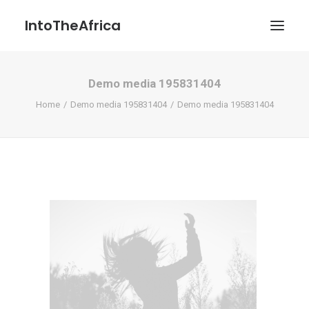
IntoTheAfrica
Demo media 195831404
Blog
Home
Demo media 195831404
Demo media 195831404
Über uns
Über das Projekt
Kontakt / Impressum / Datenschutzerklärung
POATENGE
Search