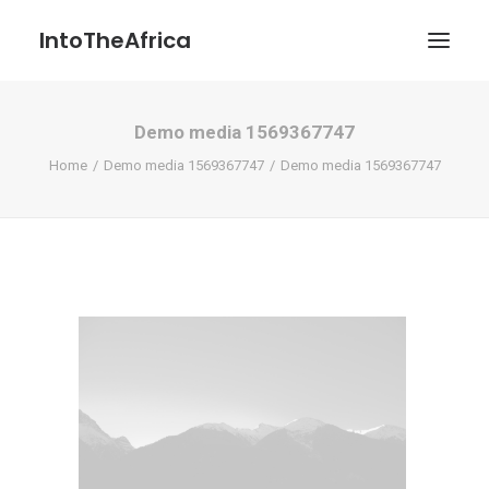
IntoTheAfrica
Demo media 1569367747
Blog
Home
Demo media 1569367747
Demo media 1569367747
Über uns
Über das Projekt
Kontakt / Impressum / Datenschutzerklärung
POATENGE
Search