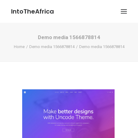
IntoTheAfrica
Demo media 1566878814
Blog
Home
Demo media 1566878814
Demo media 1566878814
Über uns
Über das Projekt
Kontakt / Impressum / Datenschutzerklärung
POATENGE
Search