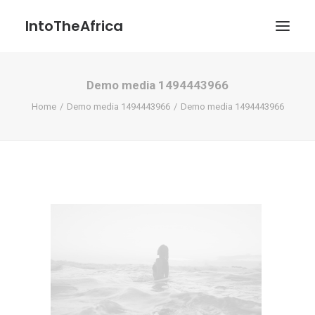
IntoTheAfrica
Demo media 1494443966
Blog
Home
Demo media 1494443966
Demo media 1494443966
Über uns
Über das Projekt
Kontakt / Impressum / Datenschutzerklärung
POATENGE
Search