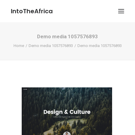
IntoTheAfrica
Demo media 1057576893
Blog
Home
Demo media 1057576893
Demo media 1057576893
Über uns
Über das Projekt
Kontakt / Impressum / Datenschutzerklärung
POATENGE
Search