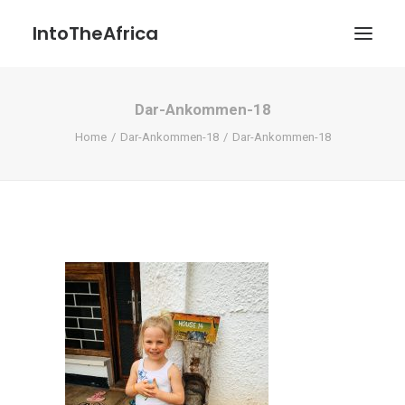
IntoTheAfrica
Dar-Ankommen-18
Blog
Home
Dar-Ankommen-18
Dar-Ankommen-18
Über uns
Über das Projekt
Kontakt / Impressum / Datenschutzerklärung
POATENGE
Search