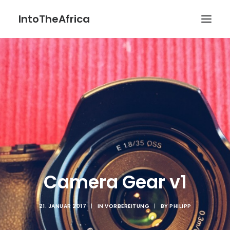
IntoTheAfrica
Blog
Über uns
Über das Projekt
Kontakt / Impressum / Datenschutzerklärung
POATENGE
Camera Gear v1
21. JANUAR 2017
|
IN
VORBEREITUNG
|
BY
PHILIPP
Search