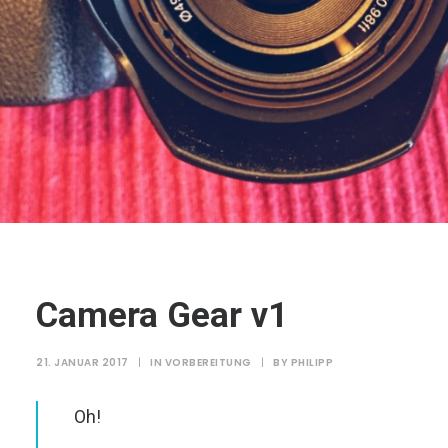
Camera Gear v1
21. JANUAR 2017
|
IN
VORBEREITUNG
|
BY
PHILIPP
Oh!