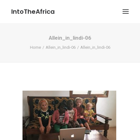
IntoTheAfrica
Allein_in_lindi-06
Blog
Home
Allein_in_lindi-06
Allein_in_lindi-06
Über uns
Über das Projekt
Kontakt / Impressum / Datenschutzerklärung
POATENGE
Search