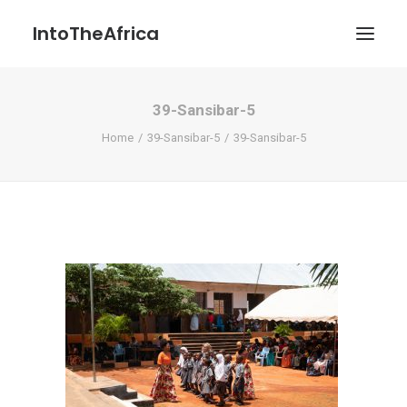
IntoTheAfrica
39-Sansibar-5
Blog
Home
39-Sansibar-5
39-Sansibar-5
Über uns
Über das Projekt
Kontakt / Impressum / Datenschutzerklärung
POATENGE
Search