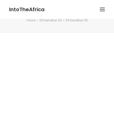
IntoTheAfrica
39-Sansibar-39
Home
39-Sansibar-39
39-Sansibar-39
Blog
Über uns
Über das Projekt
Kontakt / Impressum / Datenschutzerklärung
POATENGE
Search