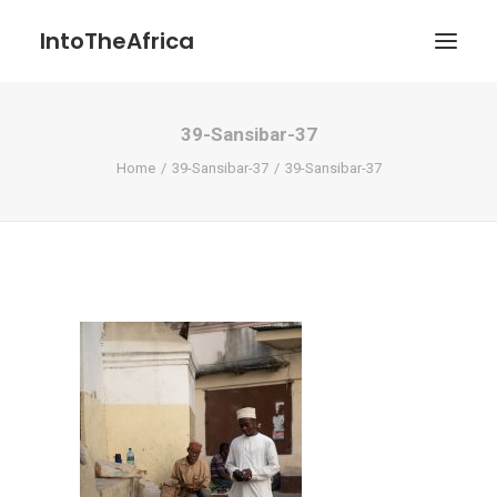
IntoTheAfrica
39-Sansibar-37
Blog
Home
39-Sansibar-37
39-Sansibar-37
Über uns
Über das Projekt
Kontakt / Impressum / Datenschutzerklärung
POATENGE
Search