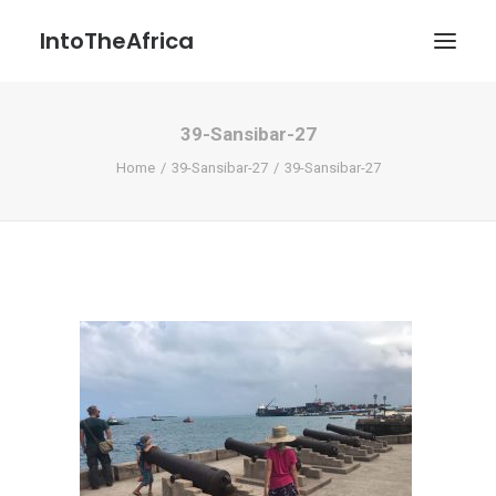
IntoTheAfrica
39-Sansibar-27
Blog
Home
39-Sansibar-27
39-Sansibar-27
Über uns
Über das Projekt
Kontakt / Impressum / Datenschutzerklärung
POATENGE
Search