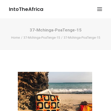
IntoTheAfrica
37-Mchinga-PoaTenge-15
Blog
Home
37-Mchinga-PoaTenge-15
37-Mchinga-PoaTenge-15
Über uns
Über das Projekt
Kontakt / Impressum / Datenschutzerklärung
POATENGE
Search