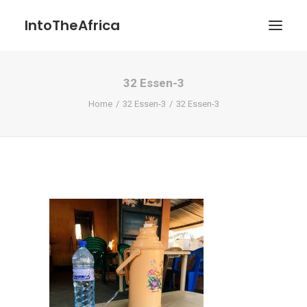
IntoTheAfrica
32 Essen-3
Blog
Home
32 Essen-3
32 Essen-3
Über uns
Über das Projekt
Kontakt / Impressum / Datenschutzerklärung
POATENGE
Search