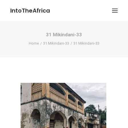
IntoTheAfrica
31 Mikindani-33
Blog
Home
31 Mikindani-33
31 Mikindani-33
Über uns
Über das Projekt
Kontakt / Impressum / Datenschutzerklärung
POATENGE
Search