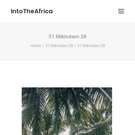
IntoTheAfrica
31 Mikindani-28
Blog
Home
31 Mikindani-28
31 Mikindani-28
Über uns
Über das Projekt
Kontakt / Impressum / Datenschutzerklärung
POATENGE
Search