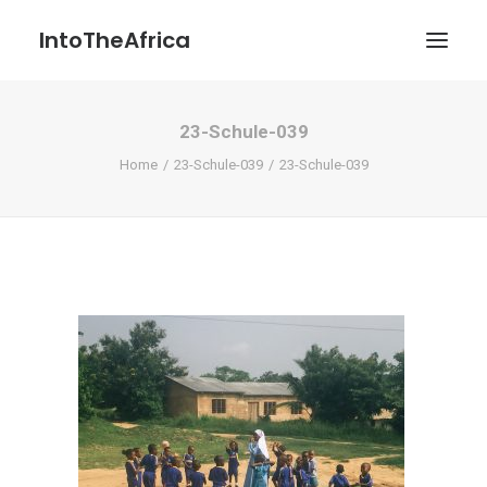
IntoTheAfrica
23-Schule-039
Blog
Home
23-Schule-039
23-Schule-039
Über uns
Über das Projekt
Kontakt / Impressum / Datenschutzerklärung
POATENGE
Search