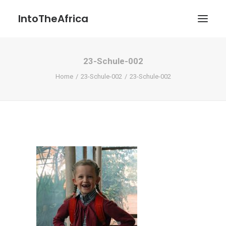
IntoTheAfrica
23-Schule-002
Blog
Home
23-Schule-002
23-Schule-002
Über uns
Über das Projekt
Kontakt / Impressum / Datenschutzerklärung
POATENGE
Search