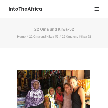
IntoTheAfrica
22 Oma und Kilwa-52
Blog
Home
22 Oma und Kilwa-52
22 Oma und Kilwa-52
Über uns
Über das Projekt
Kontakt / Impressum / Datenschutzerklärung
POATENGE
Search