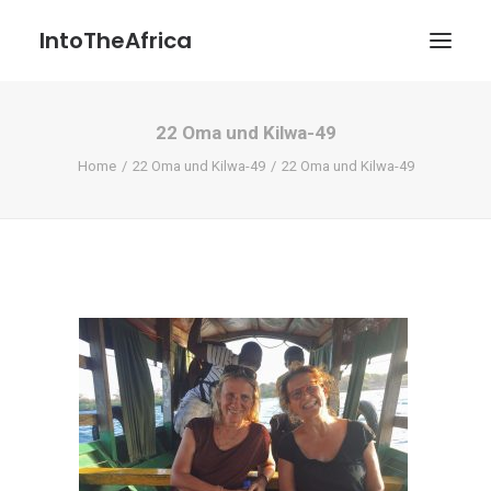
IntoTheAfrica
22 Oma und Kilwa-49
Blog
Home
22 Oma und Kilwa-49
22 Oma und Kilwa-49
Über uns
Über das Projekt
Kontakt / Impressum / Datenschutzerklärung
POATENGE
Search