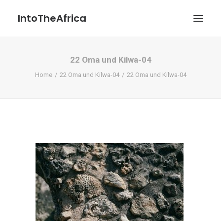
IntoTheAfrica
22 Oma und Kilwa-04
Blog
Home
22 Oma und Kilwa-04
22 Oma und Kilwa-04
Über uns
Über das Projekt
Kontakt / Impressum / Datenschutzerklärung
POATENGE
Search